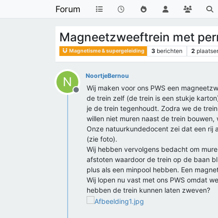
Forum
Magneetzweeftrein met pe
3
berichten
2
plaatse
Magnetisme & supergeleiding
NoortjeBernou
N
Wij maken voor ons PWS een magneetzwee
Offline
de trein zelf (de trein is een stukje kar
je de trein tegenhoudt. Zodra we de trei
willen niet muren naast de trein bouwen, w
Onze natuurkundedocent zei dat een rij 
(zie foto).
Wij hebben vervolgens bedacht om mure
afstoten waardoor de trein op de baan bl
plus als een minpool hebben. Een magnet
Wij lopen nu vast met ons PWS omdat we 
hebben de trein kunnen laten zweven?