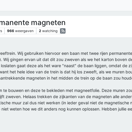
rmanente magneten
rs
966
weergaven
2
watching
ftrein. Wij gebruiken hiervoor een baan met twee rijen permanen
ton). Wij gingen ervan uit dat dit zou zweven als we het karton boven
n loslaten gaat deze als het ware "naast" de baan liggen, omdat de 
ant het hele idee van de trein is dat hij los zweeft, als we muren bou
aantrekkende magneten in het midden de trein op de baan zou houde
n te bouwen en deze te bekleden met magneetfolie. Deze muren zo
ijft zweven. Helaas trekken de zijkanten van de magneten alle ande
ische muur zal dus niet werken (in ieder geval niet de magnetische
niet weten hoe we dit anders nog kunnen oplossen. Hebben jullie ee