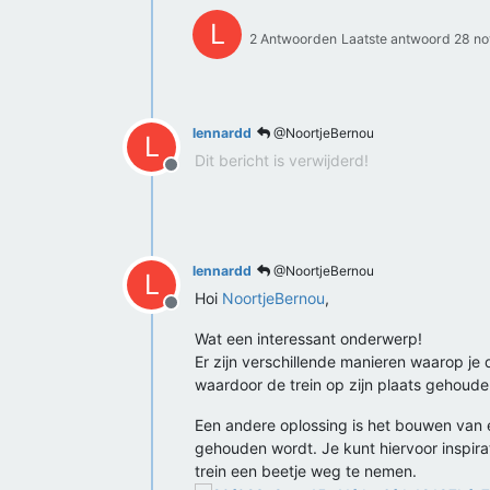
L
2 Antwoorden
Laatste antwoord
28 no
lennardd
@NoortjeBernou
L
Dit bericht is verwijderd!
Offline
lennardd
@NoortjeBernou
L
Hoi
NoortjeBernou
,
Offline
Wat een interessant onderwerp!
Er zijn verschillende manieren waarop je
waardoor de trein op zijn plaats gehouden
Een andere oplossing is het bouwen van ee
gehouden wordt. Je kunt hiervoor inspirat
trein een beetje weg te nemen.