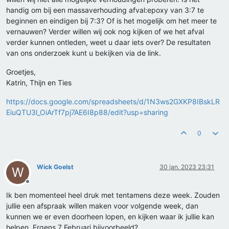
handig om bij een massaverhouding afval:epoxy van 3:7 te
beginnen en eindigen bij 7:3? Of is het mogelijk om het meer te
vernauwen? Verder willen wij ook nog kijken of we het afval
verder kunnen ontleden, weet u daar iets over? De resultaten
van ons onderzoek kunt u bekijken via de link.
Groetjes,
Katrin, Thijn en Ties
https://docs.google.com/spreadsheets/d/1N3ws2GXKP8IBskLR
EiuQTU3l_OiArTf7pj7AE6I8p88/edit?usp=sharing
0
Wick Goelst
30 jan. 2023 23:31
W
Offline
Ik ben momenteel heel druk met tentamens deze week. Zouden
jullie een afspraak willen maken voor volgende week, dan
kunnen we er even doorheen lopen, en kijken waar ik jullie kan
helpen. Ergens 7 Februari bijvoorbeeld?