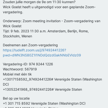
Zouden jullie morgen de 9e om 11:30 kunnen?
Wick Goelst heeft u uitgenodigd voor een geplande Zoom-
vergadering.
Onderwerp: Zoom meeting invitation - Zoom-vergadering van
Wick Goelst
Tijd: 9 feb. 2023 11:30 a.m. Amsterdam, Berlijn, Rome,
Stockholm, Wenen
Deelnemen aan Zoom-vergadering
https://tudelft.zoom.us/j/97492441226?
pwd=dWN3NS80Z1l1NDdQdzdGakNNbEVIdz09
Vergadering-ID: 974 9244 1226
Wachtwoord: 567919
Mobiel met één tik
+13017158592,,97492441226# Verenigde Staten (Washington
DC)
+13052241968,,97492441226# Verenigde Staten
Bel op uw locatie
+1 301 715 8592 Verenigde Staten (Washington DC)