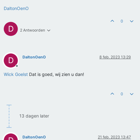
DaltonOenO
0
D
2 Antwoorden
DaltonOenO
8 feb. 2023 13:29
D
Offline
Wick Goelst
Dat is goed, wij zien u dan!
0
13 dagen later
DaltonOenO
21 feb. 2023 13:47