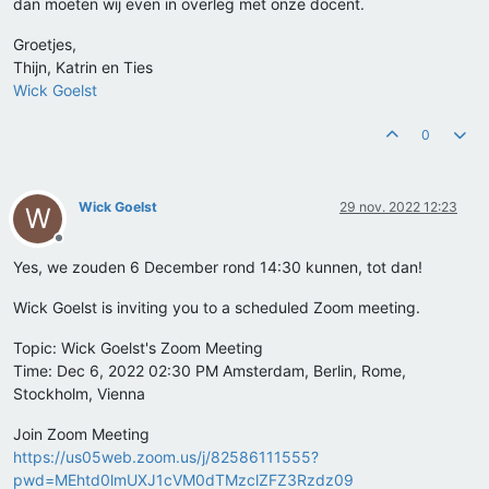
dan moeten wij even in overleg met onze docent.
Groetjes,
Thijn, Katrin en Ties
Wick Goelst
0
Wick Goelst
29 nov. 2022 12:23
W
Offline
Yes, we zouden 6 December rond 14:30 kunnen, tot dan!
Wick Goelst is inviting you to a scheduled Zoom meeting.
Topic: Wick Goelst's Zoom Meeting
Time: Dec 6, 2022 02:30 PM Amsterdam, Berlin, Rome,
Stockholm, Vienna
Join Zoom Meeting
https://us05web.zoom.us/j/82586111555?
pwd=MEhtd0lmUXJ1cVM0dTMzclZFZ3Rzdz09