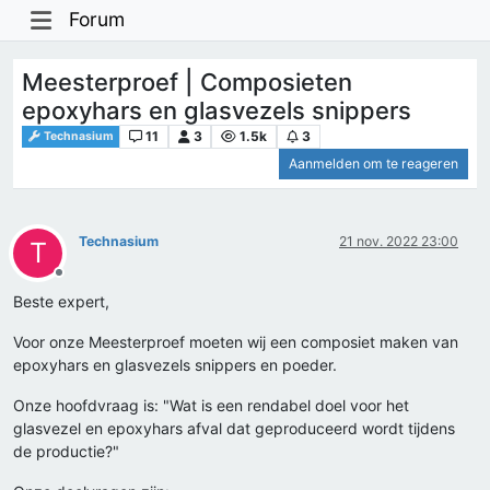
Forum
Meesterproef | Composieten
epoxyhars en glasvezels snippers
11
3
1.5k
3
Technasium
Aanmelden om te reageren
Technasium
21 nov. 2022 23:00
T
Offline
Beste expert,
Voor onze Meesterproef moeten wij een composiet maken van
epoxyhars en glasvezels snippers en poeder.
Onze hoofdvraag is: "Wat is een rendabel doel voor het
glasvezel en epoxyhars afval dat geproduceerd wordt tijdens
de productie?"