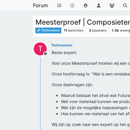
Forum
Meesterproef | Composieten
11
berichten
3
plaatsers
1.5k
weer
Technasium
Technasium
T
Beste expert,
Offline
Voor onze Meesterproef moeten wij een 
Onze hoofdvraag is: "Wat is een rendabe
Onze deelvragen zijn:
Waaruit bestaat het afval wat Futu
Wat voor materiaal kunnen we produ
Wat zijn de mogelijke toepassingen 
Hoe kunnen we materiaal van het afv
Wij zijn op zoek naar een expert op het 