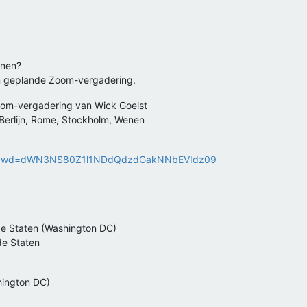
nnen?
en geplande Zoom-vergadering.
oom-vergadering van Wick Goelst
 Berlijn, Rome, Stockholm, Wenen
226?pwd=dWN3NS80Z1l1NDdQdzdGakNNbEVIdz09
 Staten (Washington DC)
e Staten
hington DC)