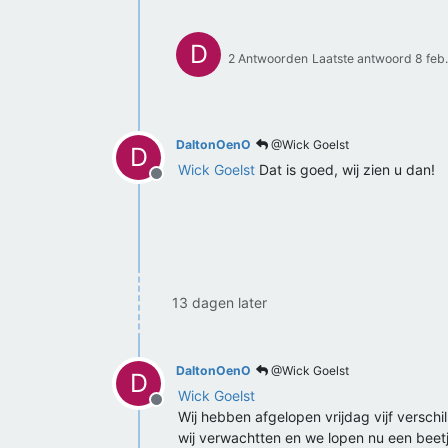
D
2 Antwoorden
Laatste antwoord
8 feb
DaltonOenO
@Wick Goelst
D
Wick Goelst
Dat is goed, wij zien u dan!
Offline
13 dagen later
DaltonOenO
@Wick Goelst
D
Wick Goelst
Offline
Wij hebben afgelopen vrijdag vijf verschil
wij verwachtten en we lopen nu een beet