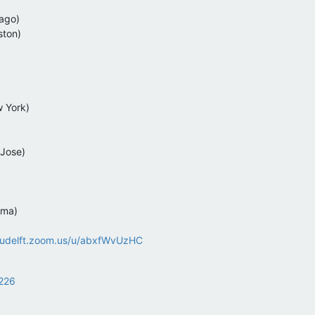
ago)
ston)
 York)
 Jose)
oma)
/tudelft.zoom.us/u/abxfWvUzHC
1226