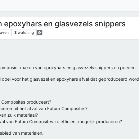
 epoxyhars en glasvezels snippers
gaven
3
watching
composiet maken van epoxyhars en glasvezels snippers en poeder.
l doel voor het glasvezel en epoxyhars afval dat geproduceerd wordt
ra Composites produceert?
ceren uit het afval van Futura Composites?
van zulk materiaal?
al van Futura Composites zo efficiënt mogelijk produceren?
gebied van materialen.