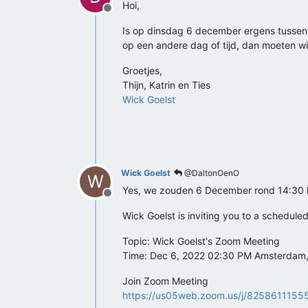
Hoi,
Offline
Is op dinsdag 6 december ergens tussen 14
op een andere dag of tijd, dan moeten wi
Groetjes,
Thijn, Katrin en Ties
Wick Goelst
Wick Goelst
@DaltonOenO
W
Yes, we zouden 6 December rond 14:30 k
Offline
Wick Goelst is inviting you to a schedul
Topic: Wick Goelst's Zoom Meeting
Time: Dec 6, 2022 02:30 PM Amsterdam, 
Join Zoom Meeting
https://us05web.zoom.us/j/8258611