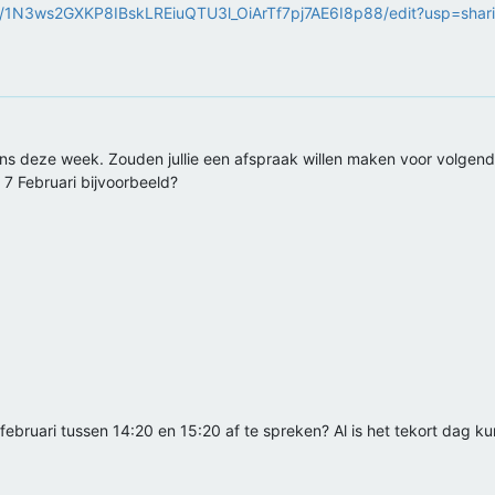
/d/1N3ws2GXKP8IBskLREiuQTU3l_OiArTf7pj7AE6I8p88/edit?usp=shar
ns deze week. Zouden jullie een afspraak willen maken voor volgen
s 7 Februari bijvoorbeeld?
februari tussen 14:20 en 15:20 af te spreken? Al is het tekort dag