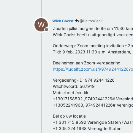
Wick Goelst
@DaltonOenO
W
Zouden jullie morgen de 9e om 11:30 ku
Offline
Wick Goelst heeft u uitgenodigd voor e
Onderwerp: Zoom meeting invitation - Z
Tijd: 9 feb. 2023 11:30 a.m. Amsterdam,
Deelnemen aan Zoom-vergadering
https://tudelft.zoom.us/j/97492441
Vergadering-ID: 974 9244 1226
Wachtwoord: 567919
Mobiel met één tik
+13017158592,,97492441226# Verenigde
+13052241968,,97492441226# Verenigd
Bel op uw locatie
+1 301 715 8592 Verenigde Staten (Was
+1 305 224 1968 Verenigde Staten