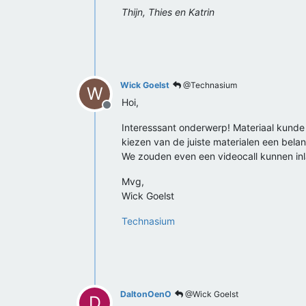
Thijn, Thies en Katrin
Wick Goelst
@Technasium
W
Hoi,
Offline
Interesssant onderwerp! Materiaal kunde k
kiezen van de juiste materialen een belan
We zouden even een videocall kunnen i
Mvg,
Wick Goelst
Technasium
DaltonOenO
@Wick Goelst
D