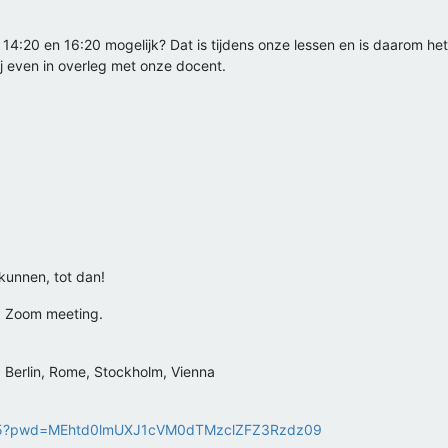
:20 en 16:20 mogelijk? Dat is tijdens onze lessen en is daarom het m
j even in overleg met onze docent.
unnen, tot dan!
ed Zoom meeting.
Berlin, Rome, Stockholm, Vienna
1555?pwd=MEhtd0lmUXJ1cVM0dTMzclZFZ3Rzdz09