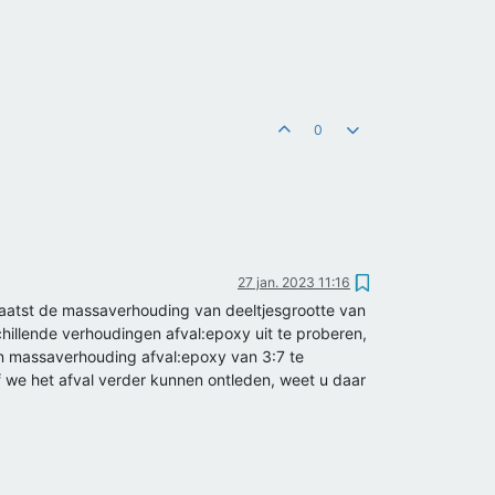
0
27 jan. 2023 11:16
aatst de massaverhouding van deeltjesgrootte van
illende verhoudingen afval:epoxy uit te proberen,
een massaverhouding afval:epoxy van 3:7 te
of we het afval verder kunnen ontleden, weet u daar