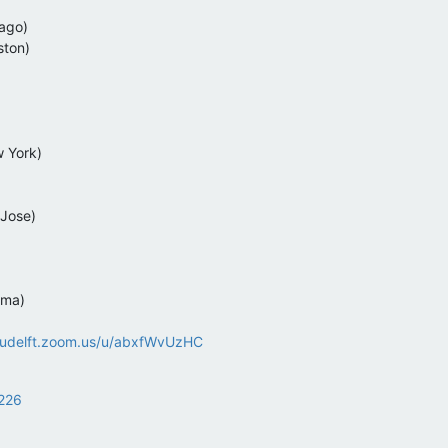
ago)
ston)
 York)
 Jose)
oma)
/tudelft.zoom.us/u/abxfWvUzHC
1226