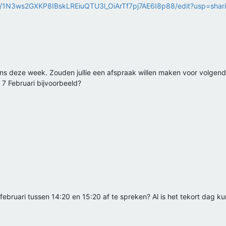
/d/1N3ws2GXKP8IBskLREiuQTU3l_OiArTf7pj7AE6I8p88/edit?usp=shar
ns deze week. Zouden jullie een afspraak willen maken voor volgen
s 7 Februari bijvoorbeeld?
februari tussen 14:20 en 15:20 af te spreken? Al is het tekort dag