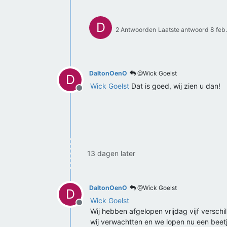
D
2 Antwoorden
Laatste antwoord
8 feb
DaltonOenO
@Wick Goelst
D
Wick Goelst
Dat is goed, wij zien u dan!
Offline
13 dagen later
DaltonOenO
@Wick Goelst
D
Wick Goelst
Offline
Wij hebben afgelopen vrijdag vijf verschil
wij verwachtten en we lopen nu een beet