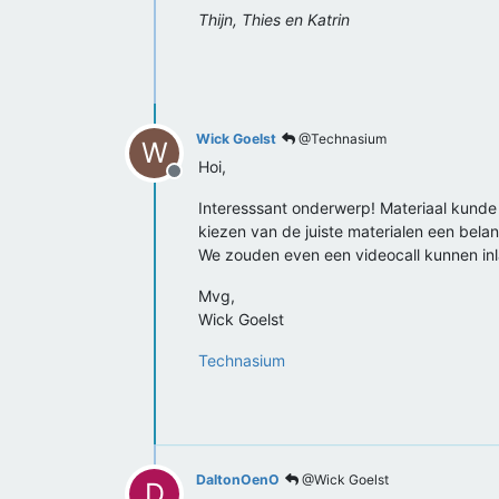
Thijn, Thies en Katrin
Wick Goelst
@Technasium
W
Hoi,
Offline
Interesssant onderwerp! Materiaal kunde k
kiezen van de juiste materialen een belan
We zouden even een videocall kunnen i
Mvg,
Wick Goelst
Technasium
DaltonOenO
@Wick Goelst
D