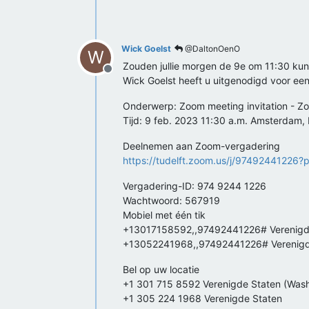
Wick Goelst
@DaltonOenO
W
Zouden jullie morgen de 9e om 11:30 ku
Offline
Wick Goelst heeft u uitgenodigd voor e
Onderwerp: Zoom meeting invitation - Z
Tijd: 9 feb. 2023 11:30 a.m. Amsterdam,
Deelnemen aan Zoom-vergadering
https://tudelft.zoom.us/j/97492441
Vergadering-ID: 974 9244 1226
Wachtwoord: 567919
Mobiel met één tik
+13017158592,,97492441226# Verenigde
+13052241968,,97492441226# Verenigd
Bel op uw locatie
+1 301 715 8592 Verenigde Staten (Was
+1 305 224 1968 Verenigde Staten