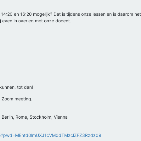
:20 en 16:20 mogelijk? Dat is tijdens onze lessen en is daarom het m
j even in overleg met onze docent.
unnen, tot dan!
ed Zoom meeting.
Berlin, Rome, Stockholm, Vienna
1555?pwd=MEhtd0lmUXJ1cVM0dTMzclZFZ3Rzdz09