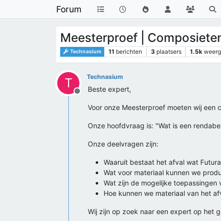
Forum
Meesterproef | Composieten
11
berichten
3
plaatsers
1.5k
weer
Technasium
Technasium
T
Beste expert,
Offline
Voor onze Meesterproef moeten wij een 
Onze hoofdvraag is: "Wat is een rendabe
Onze deelvragen zijn:
Waaruit bestaat het afval wat Futu
Wat voor materiaal kunnen we produ
Wat zijn de mogelijke toepassingen 
Hoe kunnen we materiaal van het afv
Wij zijn op zoek naar een expert op het 