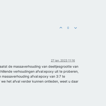
0
27 jan. 2023 11:16
aatst de massaverhouding van deeltjesgrootte van
illende verhoudingen afval:epoxy uit te proberen,
een massaverhouding afval:epoxy van 3:7 te
of we het afval verder kunnen ontleden, weet u daar