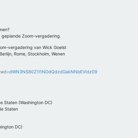
nnen?
en geplande Zoom-vergadering.
oom-vergadering van Wick Goelst
 Berlijn, Rome, Stockholm, Wenen
226?pwd=dWN3NS80Z1l1NDdQdzdGakNNbEVIdz09
 Staten (Washington DC)
e Staten
hington DC)