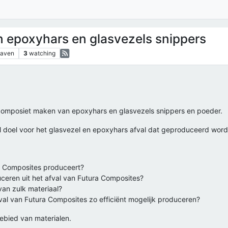
 epoxyhars en glasvezels snippers
gaven
3
watching
composiet maken van epoxyhars en glasvezels snippers en poeder.
l doel voor het glasvezel en epoxyhars afval dat geproduceerd wordt
ra Composites produceert?
ceren uit het afval van Futura Composites?
van zulk materiaal?
al van Futura Composites zo efficiënt mogelijk produceren?
gebied van materialen.