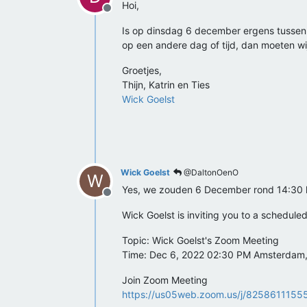
Hoi,
Offline
Is op dinsdag 6 december ergens tussen 14
op een andere dag of tijd, dan moeten wi
Groetjes,
Thijn, Katrin en Ties
Wick Goelst
Wick Goelst
@DaltonOenO
W
Yes, we zouden 6 December rond 14:30 k
Offline
Wick Goelst is inviting you to a schedul
Topic: Wick Goelst's Zoom Meeting
Time: Dec 6, 2022 02:30 PM Amsterdam, 
Join Zoom Meeting
https://us05web.zoom.us/j/8258611