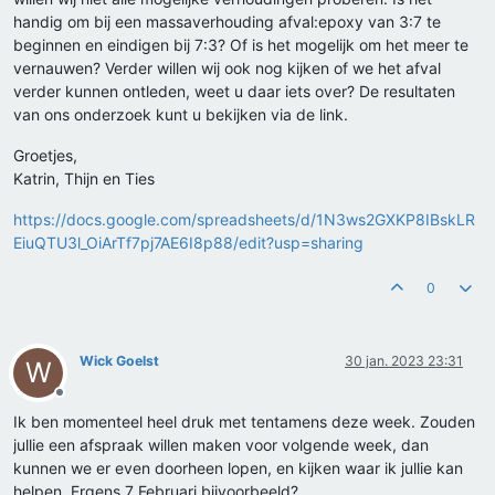
handig om bij een massaverhouding afval:epoxy van 3:7 te
beginnen en eindigen bij 7:3? Of is het mogelijk om het meer te
vernauwen? Verder willen wij ook nog kijken of we het afval
verder kunnen ontleden, weet u daar iets over? De resultaten
van ons onderzoek kunt u bekijken via de link.
Groetjes,
Katrin, Thijn en Ties
https://docs.google.com/spreadsheets/d/1N3ws2GXKP8IBskLR
EiuQTU3l_OiArTf7pj7AE6I8p88/edit?usp=sharing
0
Wick Goelst
30 jan. 2023 23:31
W
Offline
Ik ben momenteel heel druk met tentamens deze week. Zouden
jullie een afspraak willen maken voor volgende week, dan
kunnen we er even doorheen lopen, en kijken waar ik jullie kan
helpen. Ergens 7 Februari bijvoorbeeld?