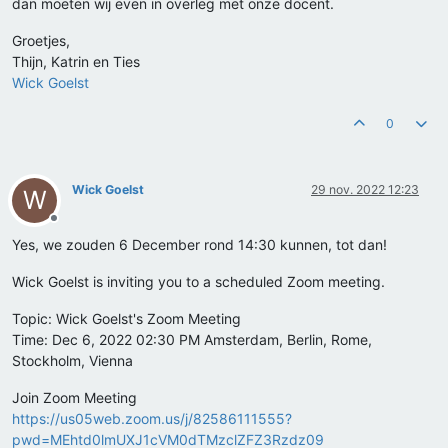
dan moeten wij even in overleg met onze docent.
Groetjes,
Thijn, Katrin en Ties
Wick Goelst
0
Wick Goelst
29 nov. 2022 12:23
W
Offline
Yes, we zouden 6 December rond 14:30 kunnen, tot dan!
Wick Goelst is inviting you to a scheduled Zoom meeting.
Topic: Wick Goelst's Zoom Meeting
Time: Dec 6, 2022 02:30 PM Amsterdam, Berlin, Rome,
Stockholm, Vienna
Join Zoom Meeting
https://us05web.zoom.us/j/82586111555?
pwd=MEhtd0lmUXJ1cVM0dTMzclZFZ3Rzdz09