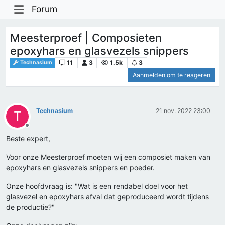
Forum
Meesterproef | Composieten
epoxyhars en glasvezels snippers
11
3
1.5k
3
Technasium
Aanmelden om te reageren
Technasium
21 nov. 2022 23:00
T
Offline
Beste expert,
Voor onze Meesterproef moeten wij een composiet maken van
epoxyhars en glasvezels snippers en poeder.
Onze hoofdvraag is: "Wat is een rendabel doel voor het
glasvezel en epoxyhars afval dat geproduceerd wordt tijdens
de productie?"