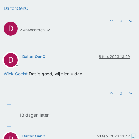
DaltonOenO
0
D
2 Antwoorden
DaltonOenO
8 feb. 2023 13:29
D
Offline
Wick Goelst
Dat is goed, wij zien u dan!
0
13 dagen later
DaltonOenO
21 feb. 2023 13:47