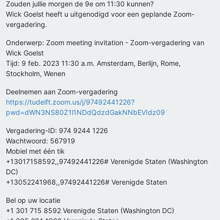
Zouden jullie morgen de 9e om 11:30 kunnen?
Wick Goelst heeft u uitgenodigd voor een geplande Zoom-
vergadering.
Onderwerp: Zoom meeting invitation - Zoom-vergadering van
Wick Goelst
Tijd: 9 feb. 2023 11:30 a.m. Amsterdam, Berlijn, Rome,
Stockholm, Wenen
Deelnemen aan Zoom-vergadering
https://tudelft.zoom.us/j/97492441226?
pwd=dWN3NS80Z1l1NDdQdzdGakNNbEVIdz09
Vergadering-ID: 974 9244 1226
Wachtwoord: 567919
Mobiel met één tik
+13017158592,,97492441226# Verenigde Staten (Washington
DC)
+13052241968,,97492441226# Verenigde Staten
Bel op uw locatie
+1 301 715 8592 Verenigde Staten (Washington DC)