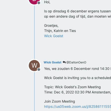
Hoi,
Offline
Is op dinsdag 6 december ergens tussen 14
op een andere dag of tijd, dan moeten wi
Groetjes,
Thijn, Katrin en Ties
Wick Goelst
Wick Goelst
@DaltonOenO
W
Yes, we zouden 6 December rond 14:30 k
Offline
Wick Goelst is inviting you to a schedul
Topic: Wick Goelst's Zoom Meeting
Time: Dec 6, 2022 02:30 PM Amsterdam, 
Join Zoom Meeting
https://us05web.zoom.us/j/8258611