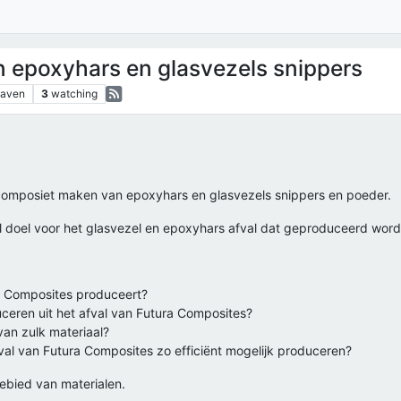
 epoxyhars en glasvezels snippers
gaven
3
watching
composiet maken van epoxyhars en glasvezels snippers en poeder.
l doel voor het glasvezel en epoxyhars afval dat geproduceerd wordt
ra Composites produceert?
ceren uit het afval van Futura Composites?
van zulk materiaal?
al van Futura Composites zo efficiënt mogelijk produceren?
gebied van materialen.