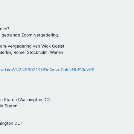
nnen?
en geplande Zoom-vergadering.
oom-vergadering van Wick Goelst
 Berlijn, Rome, Stockholm, Wenen
226?pwd=dWN3NS80Z1l1NDdQdzdGakNNbEVIdz09
 Staten (Washington DC)
e Staten
hington DC)