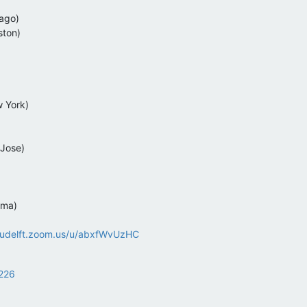
ago)
ston)
 York)
 Jose)
oma)
/tudelft.zoom.us/u/abxfWvUzHC
1226