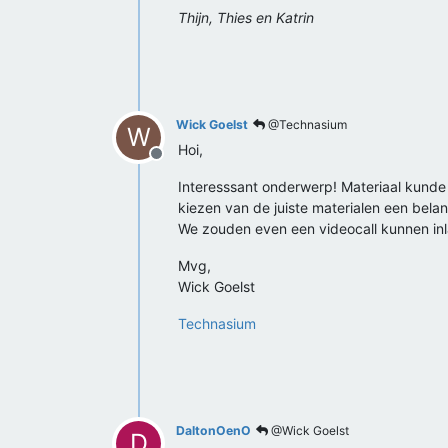
Thijn, Thies en Katrin
Wick Goelst
@Technasium
W
Hoi,
Offline
Interesssant onderwerp! Materiaal kunde k
kiezen van de juiste materialen een belan
We zouden even een videocall kunnen i
Mvg,
Wick Goelst
Technasium
DaltonOenO
@Wick Goelst
D