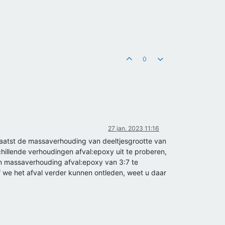
0
27 jan. 2023 11:16
aatst de massaverhouding van deeltjesgrootte van
illende verhoudingen afval:epoxy uit te proberen,
een massaverhouding afval:epoxy van 3:7 te
of we het afval verder kunnen ontleden, weet u daar