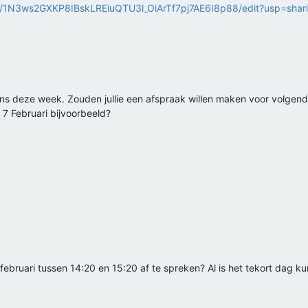
/d/1N3ws2GXKP8IBskLREiuQTU3l_OiArTf7pj7AE6I8p88/edit?usp=shar
ns deze week. Zouden jullie een afspraak willen maken voor volgen
s 7 Februari bijvoorbeeld?
februari tussen 14:20 en 15:20 af te spreken? Al is het tekort dag