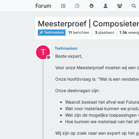
Forum
Meesterproef | Composieten
11
berichten
3
plaatsers
1.5k
weer
Technasium
Technasium
T
Beste expert,
Offline
Voor onze Meesterproef moeten wij een 
Onze hoofdvraag is: "Wat is een rendabe
Onze deelvragen zijn:
Waaruit bestaat het afval wat Futu
Wat voor materiaal kunnen we produ
Wat zijn de mogelijke toepassingen 
Hoe kunnen we materiaal van het afv
Wij zijn op zoek naar een expert op het 