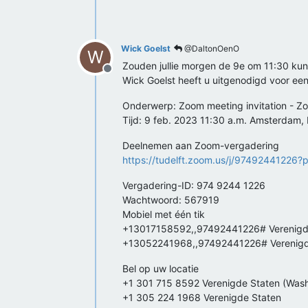
Wick Goelst
@DaltonOenO
W
Zouden jullie morgen de 9e om 11:30 ku
Offline
Wick Goelst heeft u uitgenodigd voor e
Onderwerp: Zoom meeting invitation - Z
Tijd: 9 feb. 2023 11:30 a.m. Amsterdam,
Deelnemen aan Zoom-vergadering
https://tudelft.zoom.us/j/97492441
Vergadering-ID: 974 9244 1226
Wachtwoord: 567919
Mobiel met één tik
+13017158592,,97492441226# Verenigde
+13052241968,,97492441226# Verenigd
Bel op uw locatie
+1 301 715 8592 Verenigde Staten (Was
+1 305 224 1968 Verenigde Staten