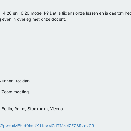
:20 en 16:20 mogelijk? Dat is tijdens onze lessen en is daarom het m
j even in overleg met onze docent.
unnen, tot dan!
ed Zoom meeting.
Berlin, Rome, Stockholm, Vienna
1555?pwd=MEhtd0lmUXJ1cVM0dTMzclZFZ3Rzdz09