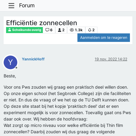
Forum
Efficiëntie zonnecellen
6
2
1.3k
2
Scheikunde overig
Aanmelden om te reageren
YannickHoff
19 nov. 2022 14:22
Y
Offline
Beste,
Voor ons Pws zouden wij graag een praktisch deel willen doen.
Op onze eigen school (het Segbroek College) zijn die faciliteiten
er niet. En dus de vraag of we het op de TU Delft kunnen doen.
Op deze site staat bij het kopje 'praktisch deel' dat er een
experiment mogelijk is voor zonnecellen. Toevallig gaat ons Pws
daar ook over. Wij hebben de hoofdvraag:
Wat zorgt op micro niveau voor welke efficiëntie bij Thin film
zonnecellen? Daarbij zouden wij dus graag de volgende