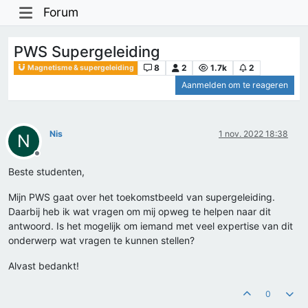
Forum
PWS Supergeleiding
8
2
1.7k
2
Magnetisme & supergeleiding
Aanmelden om te reageren
Nis
1 nov. 2022 18:38
N
Offline
Beste studenten,
Mijn PWS gaat over het toekomstbeeld van supergeleiding.
Daarbij heb ik wat vragen om mij opweg te helpen naar dit
antwoord. Is het mogelijk om iemand met veel expertise van dit
onderwerp wat vragen te kunnen stellen?
Alvast bedankt!
0