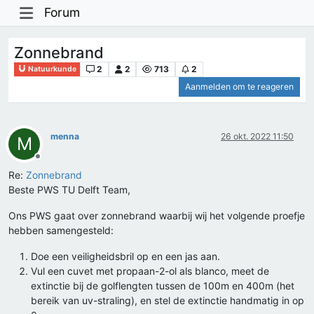
Forum
Zonnebrand
2
2
713
2
Natuurkunde
Aanmelden om te reageren
menna
26 okt. 2022 11:50
M
Offline
Re:
Zonnebrand
Beste PWS TU Delft Team,
Ons PWS gaat over zonnebrand waarbij wij het volgende proefje
hebben samengesteld:
Doe een veiligheidsbril op en een jas aan.
Vul een cuvet met propaan-2-ol als blanco, meet de
extinctie bij de golflengten tussen de 100m en 400m (het
bereik van uv-straling), en stel de extinctie handmatig in op