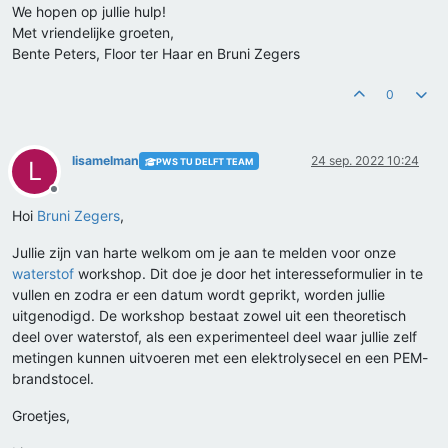
We hopen op jullie hulp!
Met vriendelijke groeten,
Bente Peters, Floor ter Haar en Bruni Zegers
0
lisamelman
24 sep. 2022 10:24
PWS TU DELFT TEAM
L
Offline
Hoi
Bruni Zegers
,
Jullie zijn van harte welkom om je aan te melden voor onze
waterstof
workshop. Dit doe je door het interesseformulier in te
vullen en zodra er een datum wordt geprikt, worden jullie
uitgenodigd. De workshop bestaat zowel uit een theoretisch
deel over waterstof, als een experimenteel deel waar jullie zelf
metingen kunnen uitvoeren met een elektrolysecel en een PEM-
brandstocel.
Groetjes,