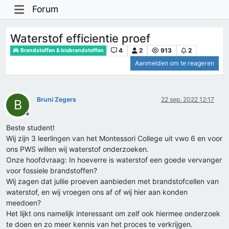
Forum
Waterstof efficientie proef
4
2
913
2
Brandstoffen & biobrandstoffen
Aanmelden om te reageren
Bruni Zegers
22 sep. 2022 12:17
B
Offline
Beste student!
Wij zijn 3 leerlingen van het Montessori College uit vwo 6 en voor
ons PWS willen wij waterstof onderzoeken.
Onze hoofdvraag: In hoeverre is waterstof een goede vervanger
voor fossiele brandstoffen?
Wij zagen dat jullie proeven aanbieden met brandstofcellen van
waterstof, en wij vroegen ons af of wij hier aan konden
meedoen?
Het lijkt ons namelijk interessant om zelf ook hiermee onderzoek
te doen en zo meer kennis van het proces te verkrijgen.