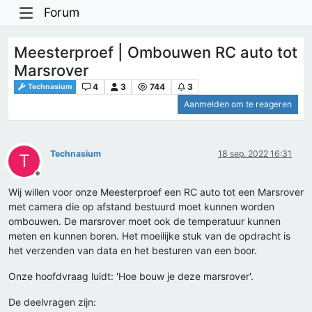
Forum
Meesterproef | Ombouwen RC auto tot
Marsrover
4
3
744
3
Technasium
Aanmelden om te reageren
Technasium
18 sep. 2022 16:31
T
Offline
Wij willen voor onze Meesterproef een RC auto tot een Marsrover
met camera die op afstand bestuurd moet kunnen worden
ombouwen. De marsrover moet ook de temperatuur kunnen
meten en kunnen boren. Het moeilijke stuk van de opdracht is
het verzenden van data en het besturen van een boor.
Onze hoofdvraag luidt: 'Hoe bouw je deze marsrover'.
De deelvragen zijn: