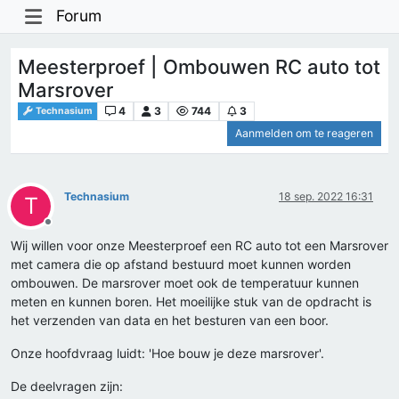
Forum
Meesterproef | Ombouwen RC auto tot
Marsrover
4
3
744
3
Technasium
Aanmelden om te reageren
Technasium
18 sep. 2022 16:31
T
Offline
Wij willen voor onze Meesterproef een RC auto tot een Marsrover
met camera die op afstand bestuurd moet kunnen worden
ombouwen. De marsrover moet ook de temperatuur kunnen
meten en kunnen boren. Het moeilijke stuk van de opdracht is
het verzenden van data en het besturen van een boor.
Onze hoofdvraag luidt: 'Hoe bouw je deze marsrover'.
De deelvragen zijn: