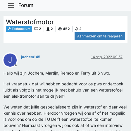
Forum
Waterstofmotor
2
2
452
2
Technasium
Aanmelden om te reageren
jochem145
14 sep. 2022 09:57
J
Offline
Hallo wij zijn Jochem, Martijn, Remco en Ferry uit 6 vwo.
Het vraagstuk dat wij hebben bedacht voor os pws onderzoek
luidt als volgt: is het mogelijk met behulp van een waterstofcel
een elektromotor aan te drijven?
We weten dat jullie gespecialiseerd zijn in waterstof en daar veel
kennis over hebben. Hierdoor vroegen wij ons af of het mogelijk
is voor ons om op de TU Delft een waterstofcel te komen
bouwen? Hiernaast vroegen wij ons ook af of we een interview