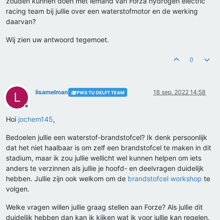
zouden kunnen doen met iemand van Forza hydrogen electric
racing team bij jullie over een waterstofmotor en de werking
daarvan?
Wij zien uw antwoord tegemoet.
0
lisamelman
18 sep. 2022 14:58
PWS TU DELFT TEAM
L
Offline
Hoi
jochem145
,
Bedoelen jullie een waterstof-brandstofcel? Ik denk persoonlijk
dat het niet haalbaar is om zelf een brandstofcel te maken in dit
stadium, maar ik zou jullie wellicht wel kunnen helpen om iets
anders te verzinnen als jullie je hoofd- en deelvragen duidelijk
hebben. Jullie zijn ook welkom om de
brandstofcel workshop
te
volgen.
Welke vragen willen jullie graag stellen aan Forze? Als jullie dit
duidelijk hebben dan kan ik kijken wat ik voor jullie kan regelen.