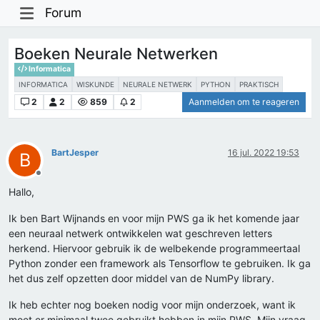
Forum
Boeken Neurale Netwerken
Informatica
INFORMATICA
WISKUNDE
NEURALE NETWERK
PYTHON
PRAKTISCH
2
2
859
2
Aanmelden om te reageren
BartJesper
16 jul. 2022 19:53
B
Offline
Hallo,
Ik ben Bart Wijnands en voor mijn PWS ga ik het komende jaar
een neuraal netwerk ontwikkelen wat geschreven letters
herkend. Hiervoor gebruik ik de welbekende programmeertaal
Python zonder een framework als Tensorflow te gebruiken. Ik ga
het dus zelf opzetten door middel van de NumPy library.
Ik heb echter nog boeken nodig voor mijn onderzoek, want ik
moet er minimaal twee gebruikt hebben in mijn PWS. Mijn vraag