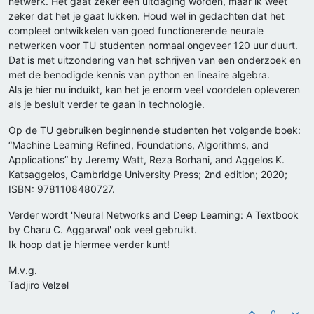
netwerk. Het gaat zeker een uitdaging worden, maar ik weet
zeker dat het je gaat lukken. Houd wel in gedachten dat het
compleet ontwikkelen van goed functionerende neurale
netwerken voor TU studenten normaal ongeveer 120 uur duurt.
Dat is met uitzondering van het schrijven van een onderzoek en
met de benodigde kennis van python en lineaire algebra.
Als je hier nu induikt, kan het je enorm veel voordelen opleveren
als je besluit verder te gaan in technologie.
Op de TU gebruiken beginnende studenten het volgende boek:
“Machine Learning Refined, Foundations, Algorithms, and
Applications” by Jeremy Watt, Reza Borhani, and Aggelos K.
Katsaggelos, Cambridge University Press; 2nd edition; 2020;
ISBN: 9781108480727.
Verder wordt 'Neural Networks and Deep Learning: A Textbook
by Charu C. Aggarwal' ook veel gebruikt.
Ik hoop dat je hiermee verder kunt!
M.v.g.
Tadjiro Velzel
0