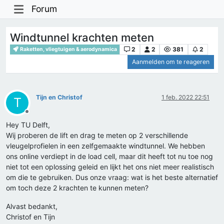
Forum
Windtunnel krachten meten
2
2
381
2
Raketten, vliegtuigen & aerodynamica
Aanmelden om te reageren
Tijn en Christof
1 feb. 2022 22:51
T
Offline
Hey TU Delft,
Wij proberen de lift en drag te meten op 2 verschillende
vleugelprofielen in een zelfgemaakte windtunnel. We hebben
ons online verdiept in de load cell, maar dit heeft tot nu toe nog
niet tot een oplossing geleid en lijkt het ons niet meer realistisch
om die te gebruiken. Dus onze vraag: wat is het beste alternatief
om toch deze 2 krachten te kunnen meten?
Alvast bedankt,
Christof en Tijn