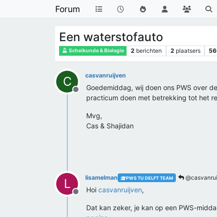
Forum
Een waterstofauto
2
berichten
2
plaatsers
56
Scheikunde & Biologie
casvanruijven
C
Goedemiddag, wij doen ons PWS over de eff
Offline
practicum doen met betrekking tot het re
Mvg,
Cas & Shajidan
lisamelman
@casvanrui
PWS TU DELFT TEAM
L
Hoi
casvanruijven
,
Offline
Dat kan zeker, je kan op een PWS-mid