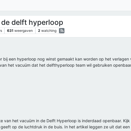
de delft hyperloop
rs
631
weergaven
2
watching
f er bij een hyperloop nog winst gemaakt kan worden op het verlage
kte van het vacuüm dat het delfthyperloop team wil gebruiken openb
te van het vacuüm in de Delft Hyperloop is inderdaad openbaar. Kij
geeft op de luchtdruk in de buis. In het artikel leggen ze uit dat e