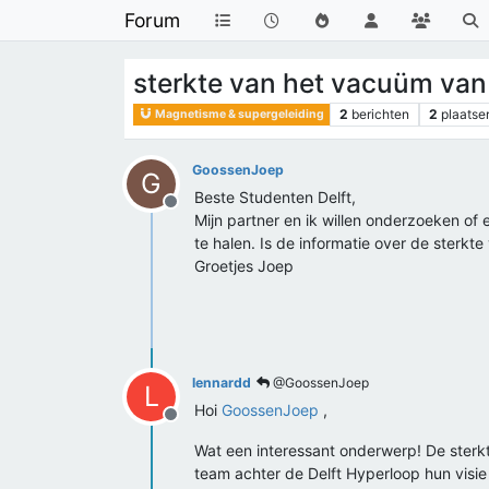
Forum
sterkte van het vacuüm van 
2
berichten
2
plaatse
Magnetisme & supergeleiding
GoossenJoep
G
Beste Studenten Delft,
Offline
Mijn partner en ik willen onderzoeken o
te halen. Is de informatie over de ster
Groetjes Joep
lennardd
@GoossenJoep
L
Hoi
GoossenJoep
,
Offline
Wat een interessant onderwerp! De sterk
team achter de Delft Hyperloop hun visie 