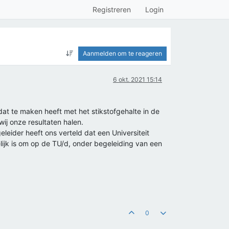
Registreren
Login
Aanmelden om te reageren
6 okt. 2021 15:14
dat te maken heeft met het stikstofgehalte in de
j onze resultaten halen.
eider heeft ons verteld dat een Universiteit
lijk is om op de TU/d, onder begeleiding van een
0