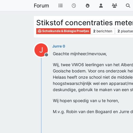
Forum
Stikstof concentraties mete
2
berichten
2
plaatse
Scheikunde & Biologie Proefjes
Jurre 0
J
Geachte mijnheer/mevrouw,
Offline
Wij, twee VWO6 leerlingen van het Alberd
Gooische bodem. Voor ons onderzoek hebb
Helaas heeft onze school niet de middele
hoogstwaarschijnlijk wel een apparaat/me
deskundige, gebruik te maken van een st
Wij hopen spoedig van u te horen,
M.v.g. Robin van den Bogaard en Jurre d