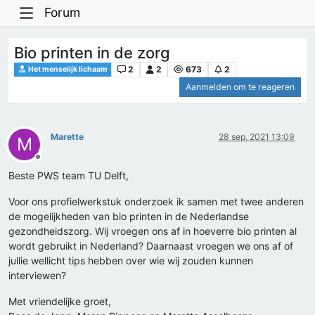
Forum
Bio printen in de zorg
2
2
673
2
Het menselijk lichaam
Aanmelden om te reageren
Marette
28 sep. 2021 13:09
M
Offline
Beste PWS team TU Delft,
Voor ons profielwerkstuk onderzoek ik samen met twee anderen
de mogelijkheden van bio printen in de Nederlandse
gezondheidszorg. Wij vroegen ons af in hoeverre bio printen al
wordt gebruikt in Nederland? Daarnaast vroegen we ons af of
jullie wellicht tips hebben over wie wij zouden kunnen
interviewen?
Met vriendelijke groet,