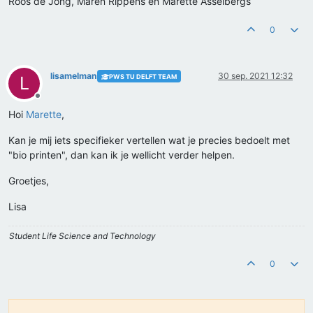
Roos de Jong, Maren Rippens en Marette Asselbergs
0
lisamelman
30 sep. 2021 12:32
PWS TU DELFT TEAM
L
Offline
Hoi
Marette
,
Kan je mij iets specifieker vertellen wat je precies bedoelt met
"bio printen", dan kan ik je wellicht verder helpen.
Groetjes,
Lisa
Student Life Science and Technology
0