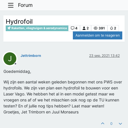
Forum
Hydrofoil
4
2
391
2
Raketten, vliegtuigen & aerodynamica
Aanmelden om te reageren
Jettrimborn
23 sep. 2021 13:42
J
Offline
Goedemiddag,
Wij zijn een aantal weken geleden begonnen met ons PWS over
hydrofoils. We zijn van plan een hydrofoil te bouwen voor een
Laser Vago. We hebben het al in een model getest maar we
vroegen ons af of we het misschien ook nog op de TU kunnen
testen? En of jullie nog tips hebben? Laat maar weten!
Groetjes, Jet Trimborn en Juul Monseurs
0