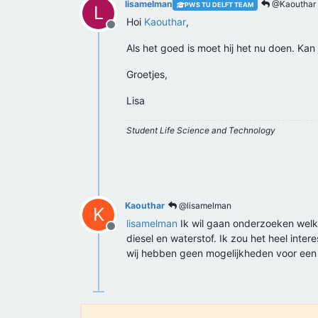
lisamelman
@Kaouthar
PWS TU DELFT TEAM
L
Hoi
Kaouthar
,
Offline
Als het goed is moet hij het nu doen. Kan
Groetjes,
Lisa
Student Life Science and Technology
Kaouthar
@lisamelman
K
lisamelman
Ik wil gaan onderzoeken welke 
Offline
diesel en waterstof. Ik zou het heel inte
wij hebben geen mogelijkheden voor een