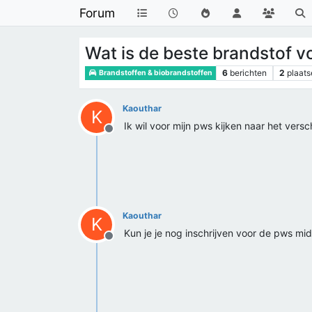
Forum
Wat is de beste brandstof v
6
berichten
2
plaats
Brandstoffen & biobrandstoffen
Kaouthar
K
Ik wil voor mijn pws kijken naar het ver
Offline
Kaouthar
K
Kun je je nog inschrijven voor de pws mid
Offline