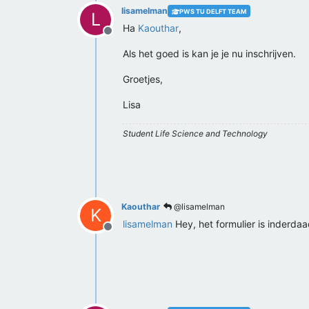
lisamelman
PWS TU DELFT TEAM
L
Ha
Kaouthar
,
Offline
Als het goed is kan je je nu inschrijven.
Groetjes,
Lisa
Student Life Science and Technology
Kaouthar
@lisamelman
K
lisamelman
Hey, het formulier is inderdaa
Offline