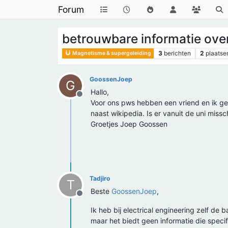
Forum
betrouwbare informatie over
3
berichten
2
plaatse
Magnetisme & supergeleiding
GoossenJoep
G
Hallo,
Offline
Voor ons pws hebben een vriend en ik ge
naast wikipedia. Is er vanuit de uni mis
Groetjes Joep Goossen
Tadjiro
T
Beste
GoossenJoep
,
Offline
Ik heb bij electrical engineering zelf de 
maar het biedt geen informatie die specif