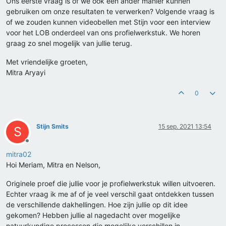
Ons eerste vraag is of we ook een ander manier kunnen
gebruiken om onze resultaten te verwerken? Volgende vraag is
of we zouden kunnen videobellen met Stijn voor een interview
voor het LOB onderdeel van ons profielwerkstuk. We horen
graag zo snel mogelijk van jullie terug.
Met vriendelijke groeten,
Mitra Aryayi
0
Stijn Smits
15 sep. 2021 13:54
S
Offline
mitra02
Hoi Meriam, Mitra en Nelson,
Originele proef die jullie voor je profielwerkstuk willen uitvoeren.
Echter vraag ik me af of je veel verschil gaat ontdekken tussen
de verschillende dakhellingen. Hoe zijn jullie op dit idee
gekomen? Hebben jullie al nagedacht over mogelijke
natuurkundige processen die mogelijke verschillen in