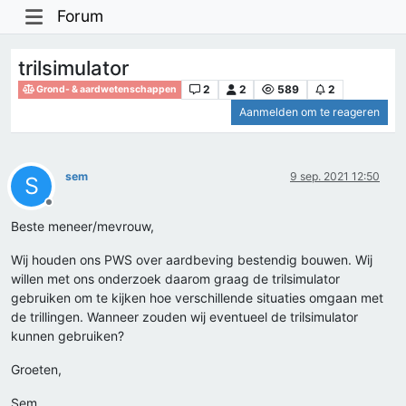
Forum
trilsimulator
2
2
589
2
Grond- & aardwetenschappen
Aanmelden om te reageren
sem
9 sep. 2021 12:50
S
Offline
Beste meneer/mevrouw,
Wij houden ons PWS over aardbeving bestendig bouwen. Wij
willen met ons onderzoek daarom graag de trilsimulator
gebruiken om te kijken hoe verschillende situaties omgaan met
de trillingen. Wanneer zouden wij eventueel de trilsimulator
kunnen gebruiken?
Groeten,
Sem