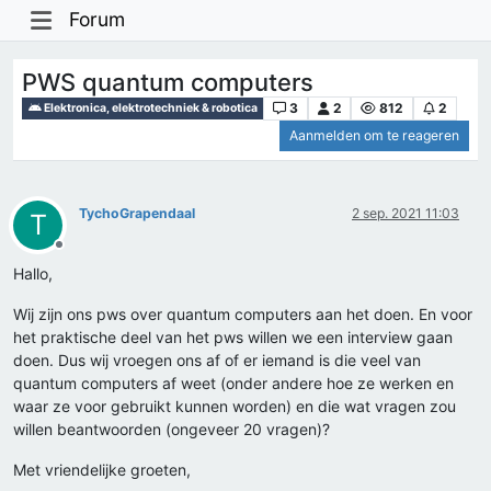
Forum
PWS quantum computers
3
2
812
2
Elektronica, elektrotechniek & robotica
Aanmelden om te reageren
TychoGrapendaal
2 sep. 2021 11:03
T
Offline
Hallo,
Wij zijn ons pws over quantum computers aan het doen. En voor
het praktische deel van het pws willen we een interview gaan
doen. Dus wij vroegen ons af of er iemand is die veel van
quantum computers af weet (onder andere hoe ze werken en
waar ze voor gebruikt kunnen worden) en die wat vragen zou
willen beantwoorden (ongeveer 20 vragen)?
Met vriendelijke groeten,