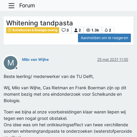
Forum
Whitening tandpasta
3
2
1.3k
2
Scheikunde & Biologie overig
Aanmelden om te reageren
Milo van Wijhe
25 mei 2021 11:55
M
Offline
Beste leerling/ mederwerker van de TU Delft,
Wij, Milo van Wijhe, Cas Rietman en Frank Boerman zijn op dit
moment bezig met ons eindonderzoek voor Scheikunde en
Biologie.
Toen we bijna al onze voorbeireidingen klaar waren liepen wij
tegen een nogal groot obstakel.
Ons idee was om het ontkleuringseffect van twee verchillende
soorten whiteningtandpasta te onderzoeken (waterstofperoxide