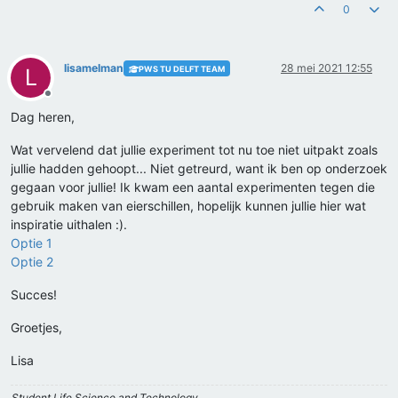
0
lisamelman
28 mei 2021 12:55
PWS TU DELFT TEAM
L
Offline
Dag heren,
Wat vervelend dat jullie experiment tot nu toe niet uitpakt zoals
jullie hadden gehoopt... Niet getreurd, want ik ben op onderzoek
gegaan voor jullie! Ik kwam een aantal experimenten tegen die
gebruik maken van eierschillen, hopelijk kunnen jullie hier wat
inspiratie uithalen :).
Optie 1
Optie 2
Succes!
Groetjes,
Lisa
Student Life Science and Technology