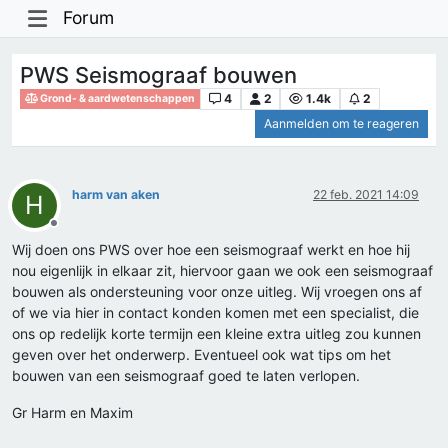
Forum
PWS Seismograaf bouwen
4
2
1.4k
2
Grond- & aardwetenschappen
Aanmelden om te reageren
harm van aken
22 feb. 2021 14:09
H
Offline
Wij doen ons PWS over hoe een seismograaf werkt en hoe hij
nou eigenlijk in elkaar zit, hiervoor gaan we ook een seismograaf
bouwen als ondersteuning voor onze uitleg. Wij vroegen ons af
of we via hier in contact konden komen met een specialist, die
ons op redelijk korte termijn een kleine extra uitleg zou kunnen
geven over het onderwerp. Eventueel ook wat tips om het
bouwen van een seismograaf goed te laten verlopen.
Gr Harm en Maxim