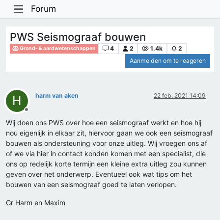
Forum
PWS Seismograaf bouwen
4
2
1.4k
2
Grond- & aardwetenschappen
Aanmelden om te reageren
harm van aken
22 feb. 2021 14:09
H
Offline
Wij doen ons PWS over hoe een seismograaf werkt en hoe hij
nou eigenlijk in elkaar zit, hiervoor gaan we ook een seismograaf
bouwen als ondersteuning voor onze uitleg. Wij vroegen ons af
of we via hier in contact konden komen met een specialist, die
ons op redelijk korte termijn een kleine extra uitleg zou kunnen
geven over het onderwerp. Eventueel ook wat tips om het
bouwen van een seismograaf goed te laten verlopen.
Gr Harm en Maxim