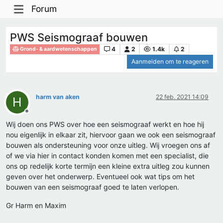
Forum
PWS Seismograaf bouwen
4
2
1.4k
2
Grond- & aardwetenschappen
Aanmelden om te reageren
harm van aken
22 feb. 2021 14:09
H
Offline
Wij doen ons PWS over hoe een seismograaf werkt en hoe hij
nou eigenlijk in elkaar zit, hiervoor gaan we ook een seismograaf
bouwen als ondersteuning voor onze uitleg. Wij vroegen ons af
of we via hier in contact konden komen met een specialist, die
ons op redelijk korte termijn een kleine extra uitleg zou kunnen
geven over het onderwerp. Eventueel ook wat tips om het
bouwen van een seismograaf goed te laten verlopen.
Gr Harm en Maxim