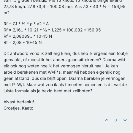
van 15 graden celsius. V is 15 knots. 15 knots is omgerekend
27,78 km/h. 27,8 *3,6 = 100,08 m/s. A is 7,3 * 43 * ½ = 156,95
m2.
Rf = Cf * ½ * ρ * v2 * A
Rf = 2,16.. * 10-21 * ½ * 1,225 * 100,082 * 156,95
Rf = 2,08089.. * 10-15 N
Rf = 2,08 * 10-15 N
Dit antwoord vond ik zelf erg klein, dus heb ik ergens een foutje
gemaakt, of moest ik het anders gaan uitrekenen? Daarna wild
eik ook nog weten hoe ik het vermogen hieruit haal. Je kan
arbeid berekenen met W=F*s, maar wij hebben eigenlijk nog
geen afstand, dus die blijft open. Daarna bereken je vermogen
met P=W/t. Maar wat zou ik als t moeten nemen en is dit wel de
juiste formule als je bezig bent met zeilboten?
Alvast bedankt!
Groetjes, Kaato
0