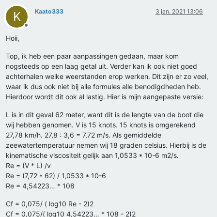
Kaato333
3 jan. 2021 13:06
K
Offline
Hoii,
Top, ik heb een paar aanpassingen gedaan, maar kom
nogsteeds op een laag getal uit. Verder kan ik ook niet goed
achterhalen welke weerstanden erop werken. Dit zijn er zo veel,
waar ik dus ook niet bij alle formules alle benodigdheden heb.
Hierdoor wordt dit ook al lastig. Hier is mijn aangepaste versie:
L is in dit geval 62 meter, want dit is de lengte van de boot die
wij hebben genomen. V is 15 knots. 15 knots is omgerekend
27,78 km/h. 27,8 : 3,6 = 7,72 m/s. Als gemiddelde
zeewatertemperatuur nemen wij 18 graden celsius. Hierbij is de
kinematische viscositeit gelijk aan 1,0533 * 10-6 m2/s.
Re = (V * L) /v
Re = (7,72 * 62) / 1,0533 * 10-6
Re = 4,54223… * 108
Cf = 0,075/ ( log10 Re - 2)2
Cf = 0,075/( log10 4,54223… * 108 - 2)2