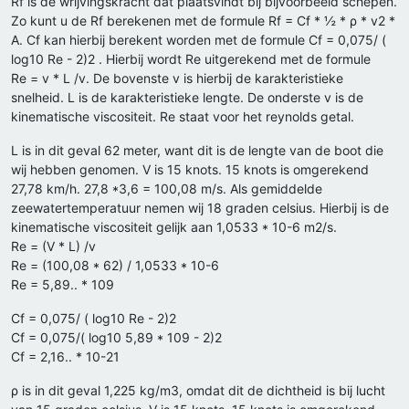
Rf is de wrijvingskracht dat plaatsvindt bij bijvoorbeeld schepen.
Zo kunt u de Rf berekenen met de formule Rf = Cf * ½ * ρ * v2 *
A. Cf kan hierbij berekent worden met de formule Cf = 0,075/ (
log10 Re - 2)2 . Hierbij wordt Re uitgerekend met de formule
Re = v * L /v. De bovenste v is hierbij de karakteristieke
snelheid. L is de karakteristieke lengte. De onderste v is de
kinematische viscositeit. Re staat voor het reynolds getal.
L is in dit geval 62 meter, want dit is de lengte van de boot die
wij hebben genomen. V is 15 knots. 15 knots is omgerekend
27,78 km/h. 27,8 *3,6 = 100,08 m/s. Als gemiddelde
zeewatertemperatuur nemen wij 18 graden celsius. Hierbij is de
kinematische viscositeit gelijk aan 1,0533 * 10-6 m2/s.
Re = (V * L) /v
Re = (100,08 * 62) / 1,0533 * 10-6
Re = 5,89.. * 109
Cf = 0,075/ ( log10 Re - 2)2
Cf = 0,075/( log10 5,89 * 109 - 2)2
Cf = 2,16.. * 10-21
ρ is in dit geval 1,225 kg/m3, omdat dit de dichtheid is bij lucht