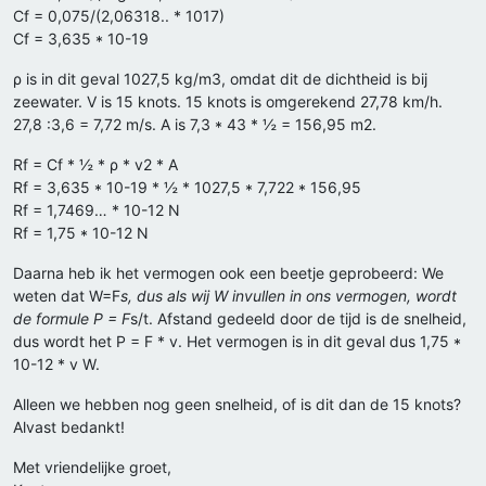
Cf = 0,075/(2,06318.. * 1017)
Cf = 3,635 * 10-19
ρ is in dit geval 1027,5 kg/m3, omdat dit de dichtheid is bij
zeewater. V is 15 knots. 15 knots is omgerekend 27,78 km/h.
27,8 :3,6 = 7,72 m/s. A is 7,3 * 43 * ½ = 156,95 m2.
Rf = Cf * ½ * ρ * v2 * A
Rf = 3,635 * 10-19 * ½ * 1027,5 * 7,722 * 156,95
Rf = 1,7469… * 10-12 N
Rf = 1,75 * 10-12 N
Daarna heb ik het vermogen ook een beetje geprobeerd: We
weten dat W=F
s, dus als wij W invullen in ons vermogen, wordt
de formule P = F
s/t. Afstand gedeeld door de tijd is de snelheid,
dus wordt het P = F * v. Het vermogen is in dit geval dus 1,75 *
10-12 * v W.
Alleen we hebben nog geen snelheid, of is dit dan de 15 knots?
Alvast bedankt!
Met vriendelijke groet,