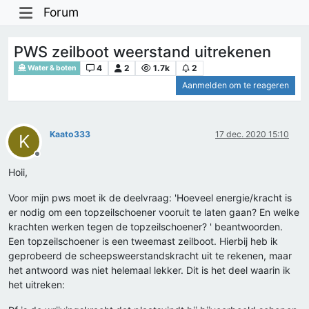
Forum
PWS zeilboot weerstand uitrekenen
4
2
1.7k
2
Water & boten
Aanmelden om te reageren
Kaato333
17 dec. 2020 15:10
K
Offline
Hoii,
Voor mijn pws moet ik de deelvraag: 'Hoeveel energie/kracht is
er nodig om een topzeilschoener vooruit te laten gaan? En welke
krachten werken tegen de topzeilschoener? ' beantwoorden.
Een topzeilschoener is een tweemast zeilboot. Hierbij heb ik
geprobeerd de scheepsweerstandskracht uit te rekenen, maar
het antwoord was niet helemaal lekker. Dit is het deel waarin ik
het uitreken: