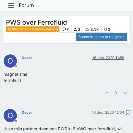
Forum
PWS over Ferrofluid
7
2
2.5k
2
Magnetisme & supergeleiding
Aanmelden om te reageren
Oscar
16 dec. 2020 11:59
O
Offline
magnetisme
ferrofluid
0
Oscar
16 dec. 2020 12:04
O
Offline
Ik en mijn partner doen een PWS in 6 VWO over ferrofluid, wij