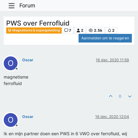
Forum
PWS over Ferrofluid
7
2
2.5k
2
Magnetisme & supergeleiding
Aanmelden om te reageren
Oscar
16 dec. 2020 11:59
O
Offline
magnetisme
ferrofluid
0
Oscar
16 dec. 2020 12:04
O
Offline
Ik en mijn partner doen een PWS in 6 VWO over ferrofluid, wij