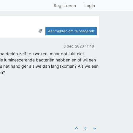
Registreren
Login
Aanmelden om te reageren
8 dec. 2020 11:48
cteriën zelf te kweken, maar dat lukt niet.
llie luminescerende bacteriën hebben en of wij een
f is het handiger als we dan langskomen? Als we een
en?
0