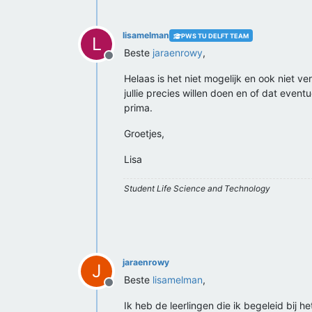
lisamelman
PWS TU DELFT TEAM
L
Beste
jaraenrowy
,
Offline
Helaas is het niet mogelijk en ook niet 
jullie precies willen doen en of dat event
prima.
Groetjes,
Lisa
Student Life Science and Technology
jaraenrowy
J
Beste
lisamelman
,
Offline
Ik heb de leerlingen die ik begeleid bij 