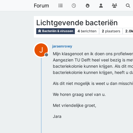
Forum
Lichtgevende bacteriën
4
berichten
2
plaatsers
2.0
Bacteriën & virussen
jaraenrowy
J
Mijn klasgenoot en ik doen ons profielwe
Offline
Aangezien TU Delft heel veel bezig is met
bacteriekolonie kunnen krijgen. Als dit 
bacteriekolonie kunnen krijgen, heeft u 
Als dit niet mogelijk is weet u dan missc
We horen graag snel van u.
Met vriendelijke groet,
Jara