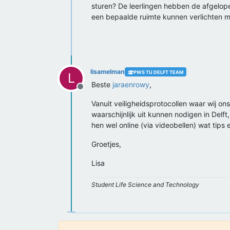
sturen? De leerlingen hebben de afgelopen
een bepaalde ruimte kunnen verlichten m
lisamelman
PWS TU DELFT TEAM
L
Beste
jaraenrowy
,
Offline
Vanuit veiligheidsprotocollen waar wij on
waarschijnlijk uit kunnen nodigen in Del
hen wel online (via videobellen) wat ti
Groetjes,
Lisa
Student Life Science and Technology