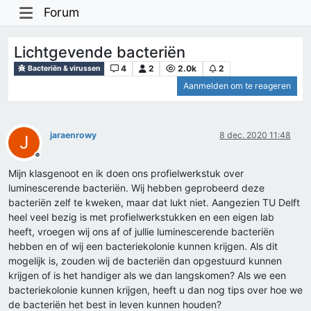
Forum
Lichtgevende bacteriën
4
2
2.0k
2
Bacteriën & virussen
Aanmelden om te reageren
jaraenrowy
8 dec. 2020 11:48
J
Offline
Mijn klasgenoot en ik doen ons profielwerkstuk over
luminescerende bacteriën. Wij hebben geprobeerd deze
bacteriën zelf te kweken, maar dat lukt niet. Aangezien TU Delft
heel veel bezig is met profielwerkstukken en een eigen lab
heeft, vroegen wij ons af of jullie luminescerende bacteriën
hebben en of wij een bacteriekolonie kunnen krijgen. Als dit
mogelijk is, zouden wij de bacteriën dan opgestuurd kunnen
krijgen of is het handiger als we dan langskomen? Als we een
bacteriekolonie kunnen krijgen, heeft u dan nog tips over hoe we
de bacteriën het best in leven kunnen houden?