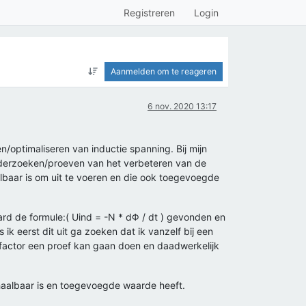
Registreren
Login
Aanmelden om te reageren
6 nov. 2020 13:17
/optimaliseren van inductie spanning. Bij mijn
 onderzoeken/proeven van het verbeteren van de
albaar is om uit te voeren en die ook toegevoegde
aard de formule:( Uind = -N * dΦ / dt ) gevonden en
ik eerst dit uit ga zoeken dat ik vanzelf bij een
ie factor een proef kan gaan doen en daadwerkelijk
l haalbaar is en toegevoegde waarde heeft.