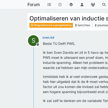
Forum
Optimaliseren van inductie
2
berichten
2
plaatse
Magnetisme & supergeleiding
sven.bd
S
Beste TU Delft PWS,
Offline
Ik ben Sven Davids en zit in 5 havo op h
PWS moet ik uiteraard een proef doen, hi
inductie spanning. Alleen het probleem is
waarde zal hebben aan mijn onderzoeks
Inmiddels heb ik al veel onderzoek gedaa
heb hier uitgeleid dat ik de Φ moet verho
factor uit zou komen die invloed zal hebb
een hogere spanning bijvoorbeeld eruit 
Ik zat zelf te denken om de variabele Tem