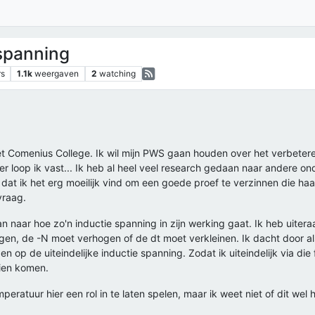
 spanning
rs
1.1k
weergaven
2
watching
et Comenius College. Ik wil mijn PWS gaan houden over het verbeteren
er loop ik vast... Ik heb al heel veel research gedaan naar andere
 dat ik het erg moeilijk vind om een goede proef te verzinnen die ha
vraag.
n naar hoe zo'n inductie spanning in zijn werking gaat. Ik heb uiter
gen, de -N moet verhogen of de dt moet verkleinen. Ik dacht door als 
en op de uiteindelijke inductie spanning. Zodat ik uiteindelijk via d
zien komen.
peratuur hier een rol in te laten spelen, maar ik weet niet of dit we