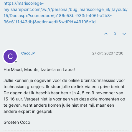
https://mariscollege-
my.sharepoint.com/:w:/r/personal/bug_mariscollege_nl/_layouts/
15/Doc.aspx?sourcedoc={c186e58b-933d-406f-a2b8-
36e61f1d43db}&action=edit&wdPid=49105e1d
0
Coco_P
27 okt. 2020 12:30
C
Offline
Hoi Maud, Maurits, Izabella en Laura!
Jullie kunnen je opgeven voor de online brainstormsessies voor
technasium groepjes. Ik stuur jullie de link via een prive bericht.
De dagen dat ik beschikbaar ben zijn 4, 5 en 9 november van
15-16 uur. Vergeet niet je voor een van deze drie momenten op
te geven, want anders komen jullie niet met mij, maar een
andere expert in gesprek!
Groeten Coco