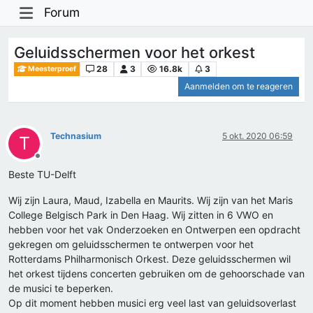
Forum
Geluidsschermen voor het orkest
28
3
16.8k
3
Meesterproef
Aanmelden om te reageren
Technasium
5 okt. 2020 06:59
T
Offline
Beste TU-Delft
Wij zijn Laura, Maud, Izabella en Maurits. Wij zijn van het Maris
College Belgisch Park in Den Haag. Wij zitten in 6 VWO en
hebben voor het vak Onderzoeken en Ontwerpen een opdracht
gekregen om geluidsschermen te ontwerpen voor het
Rotterdams Philharmonisch Orkest. Deze geluidsschermen wil
het orkest tijdens concerten gebruiken om de gehoorschade van
de musici te beperken.
Op dit moment hebben musici erg veel last van geluidsoverlast