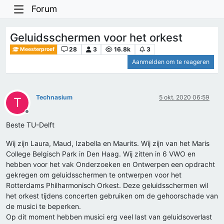
Forum
Geluidsschermen voor het orkest
28
3
16.8k
3
Meesterproef
Aanmelden om te reageren
Technasium
5 okt. 2020 06:59
T
Offline
Beste TU-Delft
Wij zijn Laura, Maud, Izabella en Maurits. Wij zijn van het Maris
College Belgisch Park in Den Haag. Wij zitten in 6 VWO en
hebben voor het vak Onderzoeken en Ontwerpen een opdracht
gekregen om geluidsschermen te ontwerpen voor het
Rotterdams Philharmonisch Orkest. Deze geluidsschermen wil
het orkest tijdens concerten gebruiken om de gehoorschade van
de musici te beperken.
Op dit moment hebben musici erg veel last van geluidsoverlast