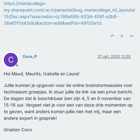
https://mariscollege-
my.sharepoint.com/:w:/r/personal/bug_mariscollege_nl/_layouts/
15/Doc.aspx?sourcedoc={c186e58b-933d-406f-a2b8-
36e61f1d43db}&action=edit&wdPid=49105e1d
0
Coco_P
27 okt. 2020 12:30
C
Offline
Hoi Maud, Maurits, Izabella en Laura!
Jullie kunnen je opgeven voor de online brainstormsessies voor
technasium groepjes. Ik stuur jullie de link via een prive bericht.
De dagen dat ik beschikbaar ben zijn 4, 5 en 9 november van
15-16 uur. Vergeet niet je voor een van deze drie momenten op
te geven, want anders komen jullie niet met mij, maar een
andere expert in gesprek!
Groeten Coco