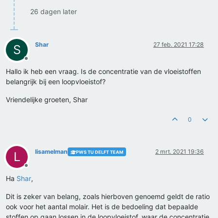
26 dagen later
Shar
27 feb. 2021 17:28
S
Offline
Hallo ik heb een vraag. Is de concentratie van de vloeistoffen
belangrijk bij een loopvloeistof?
Vriendelijke groeten, Shar
0
lisamelman
2 mrt. 2021 19:36
PWS TU DELFT TEAM
L
Offline
Ha
Shar
,
Dit is zeker van belang, zoals hierboven genoemd geldt de ratio
ook voor het aantal molair. Het is de bedoeling dat bepaalde
stoffen op gaan lossen in de loopvloeistof, waar de concentratie