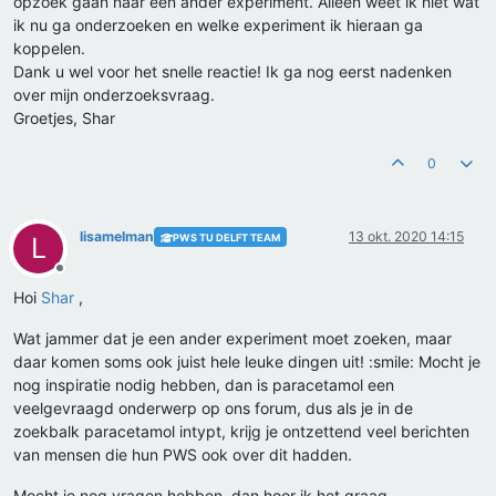
opzoek gaan naar een ander experiment. Alleen weet ik niet wat
ik nu ga onderzoeken en welke experiment ik hieraan ga
koppelen.
Dank u wel voor het snelle reactie! Ik ga nog eerst nadenken
over mijn onderzoeksvraag.
Groetjes, Shar
0
lisamelman
13 okt. 2020 14:15
PWS TU DELFT TEAM
L
Offline
Hoi
Shar
,
Wat jammer dat je een ander experiment moet zoeken, maar
daar komen soms ook juist hele leuke dingen uit! :smile: Mocht je
nog inspiratie nodig hebben, dan is paracetamol een
veelgevraagd onderwerp op ons forum, dus als je in de
zoekbalk paracetamol intypt, krijg je ontzettend veel berichten
van mensen die hun PWS ook over dit hadden.
Mocht je nog vragen hebben, dan hoor ik het graag.