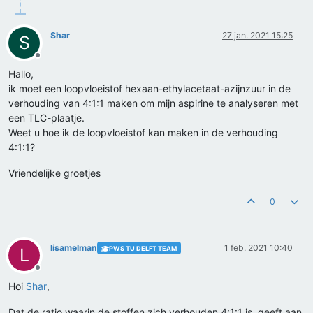
Shar
27 jan. 2021 15:25
S
Offline
Hallo,
ik moet een loopvloeistof hexaan-ethylacetaat-azijnzuur in de
verhouding van 4:1:1 maken om mijn aspirine te analyseren met
een TLC-plaatje.
Weet u hoe ik de loopvloeistof kan maken in de verhouding
4:1:1?
Vriendelijke groetjes
0
lisamelman
1 feb. 2021 10:40
PWS TU DELFT TEAM
L
Offline
Hoi
Shar
,
Dat de ratio waarin de stoffen zich verhouden 4:1:1 is, geeft aan