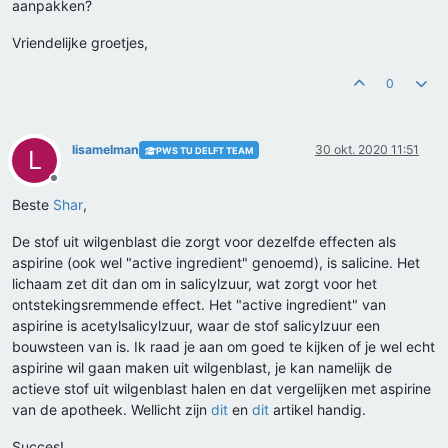
aanpakken?
Vriendelijke groetjes,
0
lisamelman
30 okt. 2020 11:51
PWS TU DELFT TEAM
L
Offline
Beste
Shar
,
De stof uit wilgenblast die zorgt voor dezelfde effecten als
aspirine (ook wel "active ingredient" genoemd), is salicine. Het
lichaam zet dit dan om in salicylzuur, wat zorgt voor het
ontstekingsremmende effect. Het "active ingredient" van
aspirine is acetylsalicylzuur, waar de stof salicylzuur een
bouwsteen van is. Ik raad je aan om goed te kijken of je wel echt
aspirine wil gaan maken uit wilgenblast, je kan namelijk de
actieve stof uit wilgenblast halen en dat vergelijken met aspirine
van de apotheek. Wellicht zijn
dit
en
dit
artikel handig.
Succes!