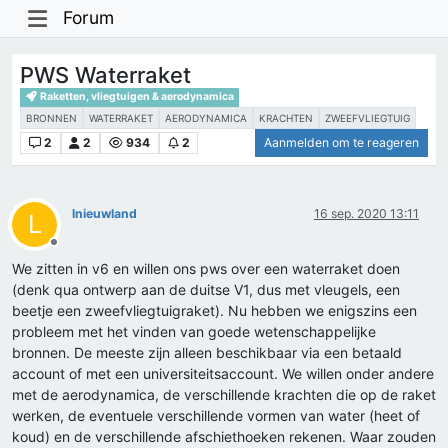
Forum
PWS Waterraket
Raketten, vliegtuigen & aerodynamica
BRONNEN
WATERRAKET
AERODYNAMICA
KRACHTEN
ZWEEFVLIEGTUIG
2
2
934
2
Aanmelden om te reageren
lnieuwland
16 sep. 2020 13:11
L
Offline
We zitten in v6 en willen ons pws over een waterraket doen
(denk qua ontwerp aan de duitse V1, dus met vleugels, een
beetje een zweefvliegtuigraket). Nu hebben we enigszins een
probleem met het vinden van goede wetenschappelijke
bronnen. De meeste zijn alleen beschikbaar via een betaald
account of met een universiteitsaccount. We willen onder andere
met de aerodynamica, de verschillende krachten die op de raket
werken, de eventuele verschillende vormen van water (heet of
koud) en de verschillende afschiethoeken rekenen. Waar zouden