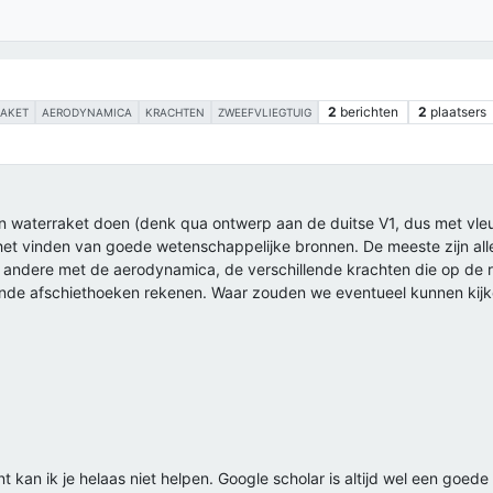
2
berichten
2
plaatsers
RAKET
AERODYNAMICA
KRACHTEN
ZWEEFVLIEGTUIG
en waterraket doen (denk qua ontwerp aan de duitse V1, dus met vleu
t vinden van goede wetenschappelijke bronnen. De meeste zijn all
er andere met de aerodynamica, de verschillende krachten die op de 
lende afschiethoeken rekenen. Waar zouden we eventueel kunnen kij
 kan ik je helaas niet helpen. Google scholar is altijd wel een goed