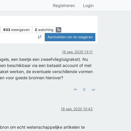
Registreren
Login
933
weergaven
2
watching
Aanmelden om te reageren
16 sep. 2020 13:11
gels, een beetje een zweefvliegtuigraket). Nu
een beschikbaar via een betaald account of met
raket werken, de eventuele verschillende vormen
ken voor goede bronnen hierover?
0
18 sep. 2020 10:43
e bron om echt wetenschappelijke artikelen te