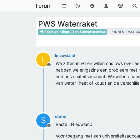
Forum
PWS Waterraket
Raketten, vliegtuigen & aerodynamica
BRONNEN
WATER
lnieuwland
L
We zitten in v6 en willen ons pws over e
Offline
hebben we enigszins een probleem met he
een universiteitsaccount. We willen ond
van water (heet of koud) en de verschil
storm
S
Beste LNieuwland,
Offline
Voor toegang met een universiteitsaccount