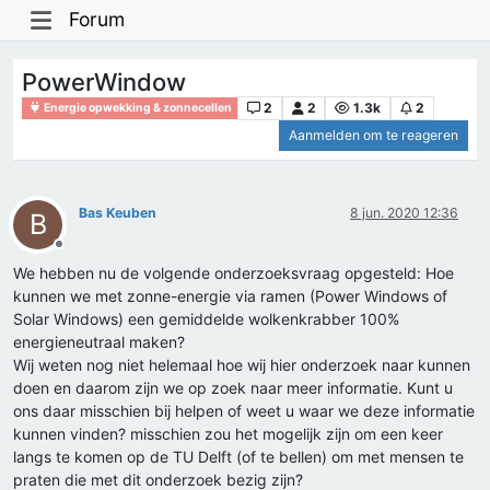
Forum
PowerWindow
2
2
1.3k
2
Energie opwekking & zonnecellen
Aanmelden om te reageren
Bas Keuben
8 jun. 2020 12:36
B
Offline
We hebben nu de volgende onderzoeksvraag opgesteld: Hoe
kunnen we met zonne-energie via ramen (Power Windows of
Solar Windows) een gemiddelde wolkenkrabber 100%
energieneutraal maken?
Wij weten nog niet helemaal hoe wij hier onderzoek naar kunnen
doen en daarom zijn we op zoek naar meer informatie. Kunt u
ons daar misschien bij helpen of weet u waar we deze informatie
kunnen vinden? misschien zou het mogelijk zijn om een keer
langs te komen op de TU Delft (of te bellen) om met mensen te
praten die met dit onderzoek bezig zijn?