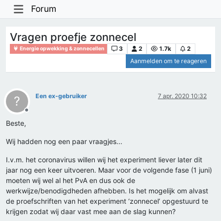
Forum
Vragen proefje zonnecel
3
2
1.7k
2
Energie opwekking & zonnecellen
Aanmelden om te reageren
Een ex-gebruiker
7 apr. 2020 10:32
?
Offline
Beste,
Wij hadden nog een paar vraagjes...
I.v.m. het coronavirus willen wij het experiment liever later dit
jaar nog een keer uitvoeren. Maar voor de volgende fase (1 juni)
moeten wij wel al het PvA en dus ook de
werkwijze/benodigdheden afhebben. Is het mogelijk om alvast
de proefschriften van het experiment ‘zonnecel’ opgestuurd te
krijgen zodat wij daar vast mee aan de slag kunnen?