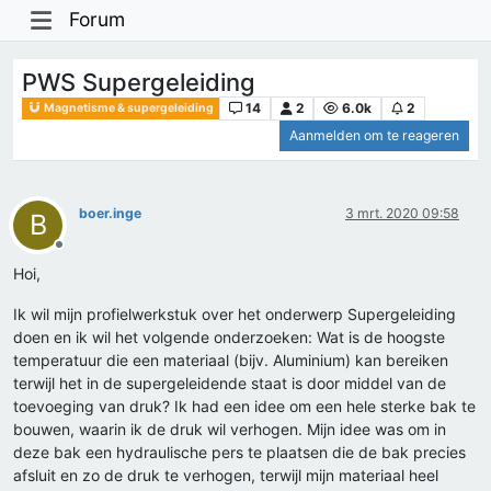
Forum
PWS Supergeleiding
14
2
6.0k
2
Magnetisme & supergeleiding
Aanmelden om te reageren
boer.inge
3 mrt. 2020 09:58
B
Offline
Hoi,
Ik wil mijn profielwerkstuk over het onderwerp Supergeleiding
doen en ik wil het volgende onderzoeken: Wat is de hoogste
temperatuur die een materiaal (bijv. Aluminium) kan bereiken
terwijl het in de supergeleidende staat is door middel van de
toevoeging van druk? Ik had een idee om een hele sterke bak te
bouwen, waarin ik de druk wil verhogen. Mijn idee was om in
deze bak een hydraulische pers te plaatsen die de bak precies
afsluit en zo de druk te verhogen, terwijl mijn materiaal heel