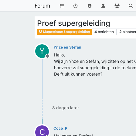
Forum
Proef supergeleiding
4
berichten
2
plaatse
Magnetisme & supergeleiding
Ynze en Stefan
Y
Hallo,
Offline
Wij zijn Ynze en Stefan, wij zitten op he
hoeverre zal supergeleiding in de toekoms
Delft uit kunnen voeren?
8 dagen later
Coco_P
C
Hoi Ynze en Stefan!