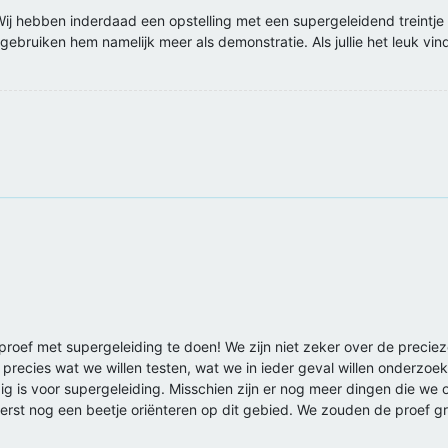
ij hebben inderdaad een opstelling met een supergeleidend treintje 
 gebruiken hem namelijk meer als demonstratie. Als jullie het leuk vi
n proef met supergeleiding te doen! We zijn niet zeker over de preci
ecies wat we willen testen, wat we in ieder geval willen onderzoek
odig is voor supergeleiding. Misschien zijn er nog meer dingen die w
st nog een beetje oriënteren op dit gebied. We zouden de proef graa