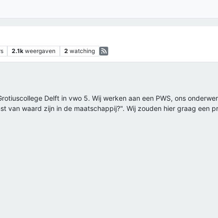
rs
2.1k
weergaven
2
watching
t Grotiuscollege Delft in vwo 5. Wij werken aan een PWS, ons onderwe
t van waard zijn in de maatschappij?". Wij zouden hier graag een pro