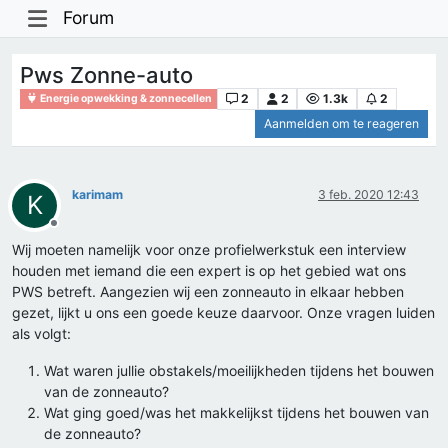
Forum
Pws Zonne-auto
2
2
1.3k
2
Energie opwekking & zonnecellen
Aanmelden om te reageren
karimam
3 feb. 2020 12:43
K
Offline
Wij moeten namelijk voor onze profielwerkstuk een interview
houden met iemand die een expert is op het gebied wat ons
PWS betreft. Aangezien wij een zonneauto in elkaar hebben
gezet, lijkt u ons een goede keuze daarvoor. Onze vragen luiden
als volgt:
Wat waren jullie obstakels/moeilijkheden tijdens het bouwen
van de zonneauto?
Wat ging goed/was het makkelijkst tijdens het bouwen van
de zonneauto?