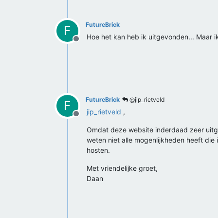
FutureBrick
F
Hoe het kan heb ik uitgevonden... Maar i
Offline
FutureBrick
@jip_rietveld
F
jip_rietveld
,
Offline
Omdat deze website inderdaad zeer uitgeb
weten niet alle mogenlijkheden heeft die
hosten.
Met vriendelijke groet,
Daan