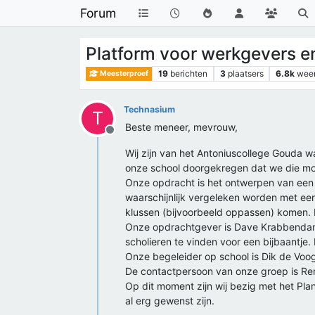
Forum
Platform voor werkgevers 
19
berichten
3
plaatsers
6.8k
wee
Meesterproef
Technasium
T
Beste meneer, mevrouw,
Offline
Wij zijn van het Antoniuscollege Gouda w
onze school doorgekregen dat we die moge
Onze opdracht is het ontwerpen van een p
waarschijnlijk vergeleken worden met een 
klussen (bijvoorbeeld oppassen) komen. 
Onze opdrachtgever is Dave Krabbendam 
scholieren te vinden voor een bijbaantje. D
Onze begeleider op school is Dik de Voo
De contactpersoon van onze groep is Re
Op dit moment zijn wij bezig met het Pla
al erg gewenst zijn.