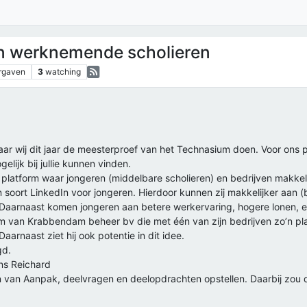
en werknemende scholieren
rgaven
3
watching
aar wij dit jaar de meesterproef van het Technasium doen. Voor ons 
lijk bij jullie kunnen vinden.
latform waar jongeren (middelbare scholieren) en bedrijven makkeli
soort LinkedIn voor jongeren. Hierdoor kunnen zij makkelijker aan (bi
Daarnaast komen jongeren aan betere werkervaring, hogere lonen, e
van Krabbendam beheer bv die met één van zijn bedrijven zo’n pl
aarnaast ziet hij ook potentie in dit idee.
gd.
ns Reichard
n van Aanpak, deelvragen en deelopdrachten opstellen. Daarbij zou d