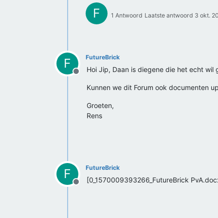
F
1 Antwoord
Laatste antwoord
3 okt. 2
FutureBrick
F
Hoi Jip, Daan is diegene die het echt wi
Offline
Kunnen we dit Forum ook documenten u
Groeten,
Rens
FutureBrick
F
[0_1570009393266_FutureBrick PvA.doc
Offline