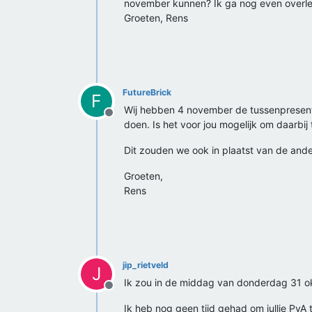
november kunnen? Ik ga nog even overle
Groeten, Rens
FutureBrick
F
Wij hebben 4 november de tussenpresenta
Offline
doen. Is het voor jou mogelijk om daarbij t
Dit zouden we ook in plaatst van de ander
Groeten,
Rens
jip_rietveld
J
Ik zou in de middag van donderdag 31 o
Offline
Ik heb nog geen tijd gehad om jullie PvA 