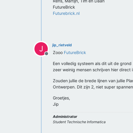
Rens, Martijn, Tim en Daan
FutureBrick
Futurebrick.nl
jip_rietveld
J
Zooo
FutureBrick
Offline
Een volledig systeem als dit uit de gron
zeer weinig mensen schrijven hier direct
Zouden jullie de brede lijnen van jullie 
Ontwerpen. Dit zijn 2, niet super spannen
Groetjes,
Jip
Administrator
Student Technische Informatica