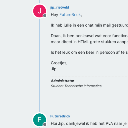
jip_rietveld
J
Hey
FutureBrick
,
Offline
Ik heb jullie in een chat mijn mail gestuu
Daan, ik ben benieuwd wat voor functionali
maar direct in HTML grote stukken aanpas
Is het leuk om een keer in persoon af te 
Groetjes,
Jip
Administrator
Student Technische Informatica
FutureBrick
F
Hoi Jip, dankjewel ik heb het PvA naar je
Offline