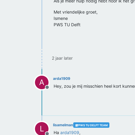
Als je meer hulp nodig hebt hoor ik het g
Met vriendelijke groet,
Ismene
PWS TU Delft
2 jaar later
arda1909
A
Hey, zou je mij misschien heel kort kunn
Offline
lisamelman
PWS TU DELFT TEAM
L
Ha
arda1909
,