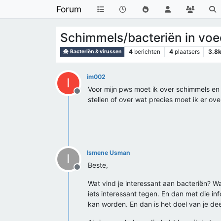
Forum
Schimmels/bacteriën in voe
4
berichten
4
plaatsers
3.8
Bacteriën & virussen
im002
I
Voor mijn pws moet ik over schimmels en
Offline
stellen of over wat precies moet ik er ove
Ismene Usman
I
Beste,
Offline
Wat vind je interessant aan bacteriën? Wa
iets interessant tegen. En dan met die in
kan worden. En dan is het doel van je d