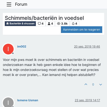
Forum
Schimmels/bacteriën in voedsel
4
4
3.8k
4
Bacteriën & virussen
Aanmelden om te reageren
im002
20 sep. 2019 19:46
I
Offline
Voor mijn pws moet ik over schimmels en bacteriën in voedsel
onderzoeken maar ik heb geen enkele idee hoe te beginnen of
hoe ik mijn onderzoeksvraag moet stellen of over wat precies
moet ik er over praten,... Kan iemand mij helpen alstublieft?
0
Ismene Usman
23 sep. 2019 14:17
I