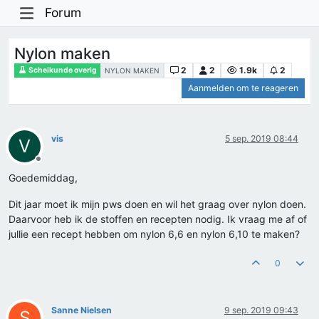
Forum
Nylon maken
2
2
1.9k
2
Scheikunde overig
NYLON MAKEN
Aanmelden om te reageren
vis
5 sep. 2019 08:44
V
Offline
Goedemiddag,
Dit jaar moet ik mijn pws doen en wil het graag over nylon doen.
Daarvoor heb ik de stoffen en recepten nodig. Ik vraag me af of
jullie een recept hebben om nylon 6,6 en nylon 6,10 te maken?
0
Sanne Nielsen
9 sep. 2019 09:43
S