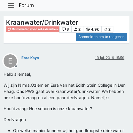
Forum
Kraanwater/Drinkwater
8
2
4.9k
2
Drinkwater, voedsel & dranken
Aanmelden om te reageren
Esra Kaya
19 jul. 2019 15:59
E
Offline
Hallo allemaal,
Wij zijn Nimra,Özlem en Esra van het Edith Stein College in Den
Haag. Ons PWS gaat over kraanwater/drinkwater. We hebben
onze hoofdvraag en al een paar deelvragen. Namelijk:
Hoofdvraag: Hoe schoon is onze kraanwater?
Deelvragen
Op welke manier kunnen wij het goedkoopste drinkwater